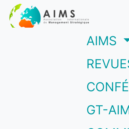
(c
AIMS
REVUE
CONFÉ
GT-AI