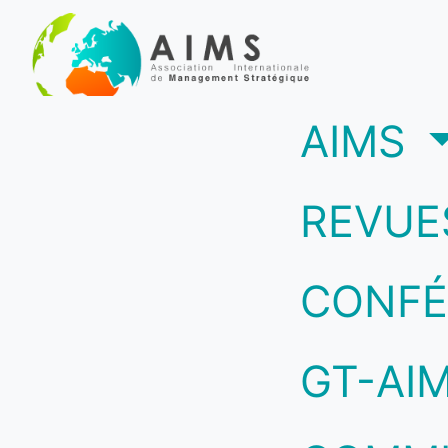
(c
AIMS
REVUE
CONFÉ
GT-AI