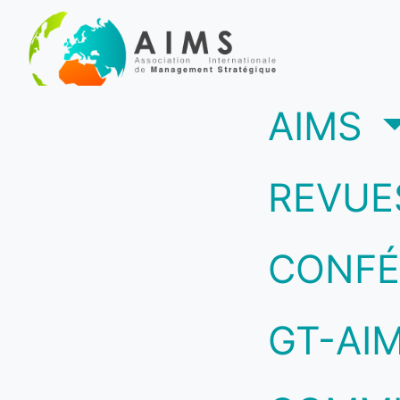
(c
AIMS
REVUE
CONFÉ
GT-AI