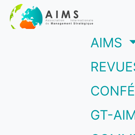
(c
AIMS
REVUE
CONFÉ
GT-AI