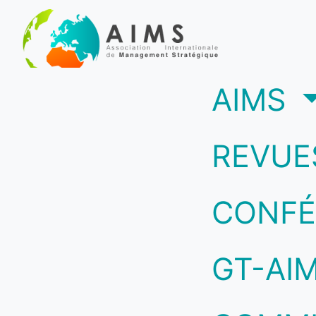
(c
AIMS
REVUE
CONFÉ
GT-AI