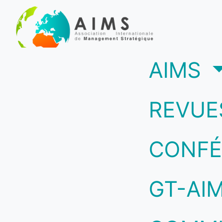
(c
AIMS
REVUE
CONFÉ
GT-AI