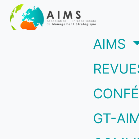
(c
AIMS
REVUE
CONFÉ
GT-AI