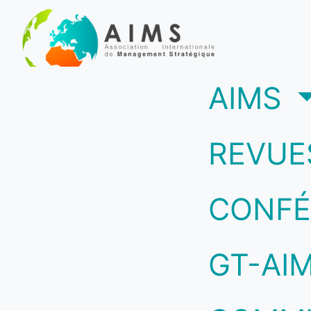
(c
AIMS
REVUE
CONFÉ
GT-AI