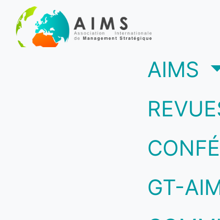
(c
AIMS
REVUE
CONFÉ
GT-AI