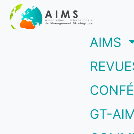
(c
AIMS
REVUE
CONFÉ
GT-AI