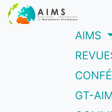
(c
AIMS
REVUE
CONFÉ
GT-AI