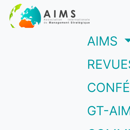
(c
AIMS
REVUE
CONFÉ
GT-AI