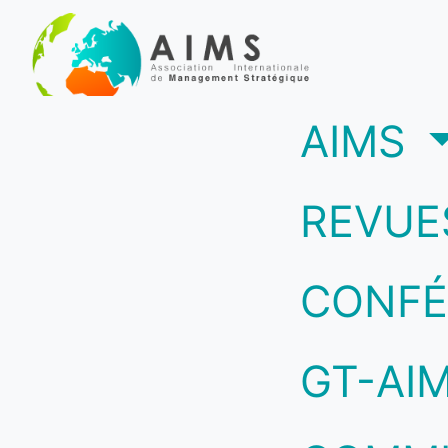
(c
AIMS
REVUE
CONFÉ
GT-AI