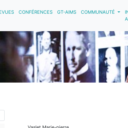
nt)
EVUES
CONFÉRENCES
GT-AIMS
COMMUNAUTÉ
I
A
Vaslet Marie-pierre