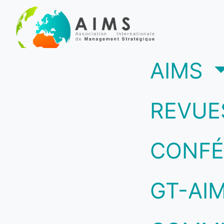
(c
AIMS
REVUE
CONFÉ
GT-AI