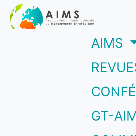
(c
AIMS
REVUE
CONFÉ
GT-AI