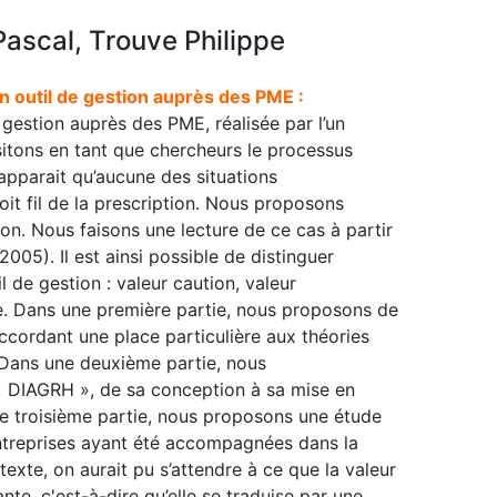
 Pascal, Trouve Philippe
n outil de gestion auprès des PME :
gestion auprès des PME, réalisée par l’un
sitons en tant que chercheurs le processus
l apparait qu’aucune des situations
roit fil de la prescription. Nous proposons
on. Nous faisons une lecture de ce cas à partir
005). Il est ainsi possible de distinguer
l de gestion : valeur caution, valeur
ite. Dans une première partie, nous proposons de
ccordant une place particulière aux théories
 Dans une deuxième partie, nous
n « DIAGRH », de sa conception à sa mise en
ne troisième partie, nous proposons une étude
ntreprises ayant été accompagnées dans la
xte, on aurait pu s’attendre à ce que la valeur
nte, c'est-à-dire qu’elle se traduise par une