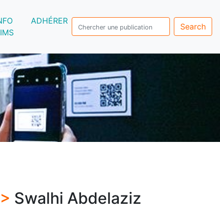
NFO
ADHÉRER
Search
IMS
 >
Swalhi Abdelaziz