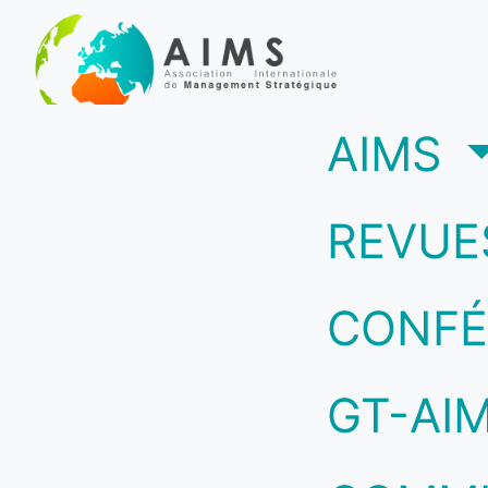
(c
AIMS
REVUE
CONFÉ
GT-AI