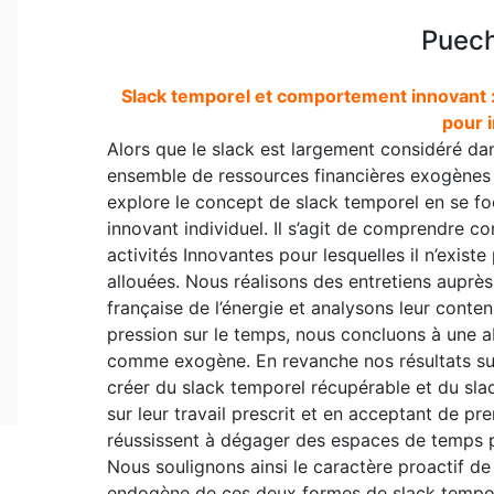
Puech
Slack temporel et comportement innovant : 
pour 
Alors que le slack est largement considéré d
ensemble de ressources financières exogènes s
explore le concept de slack temporel en se f
innovant individuel. Il s’agit de comprendre c
activités Innovantes pour lesquelles il n’exist
allouées. Nous réalisons des entretiens auprè
française de l’énergie et analysons leur conte
pression sur le temps, nous concluons à une a
comme exogène. En revanche nos résultats su
créer du slack temporel récupérable et du slac
sur leur travail prescrit et en acceptant de pr
réussissent à dégager des espaces de temps 
Nous soulignons ainsi le caractère proactif d
endogène de ces deux formes de slack tempor