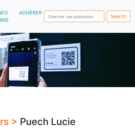
NFO
ADHÉRER
Search
IMS
urs >
Puech Lucie