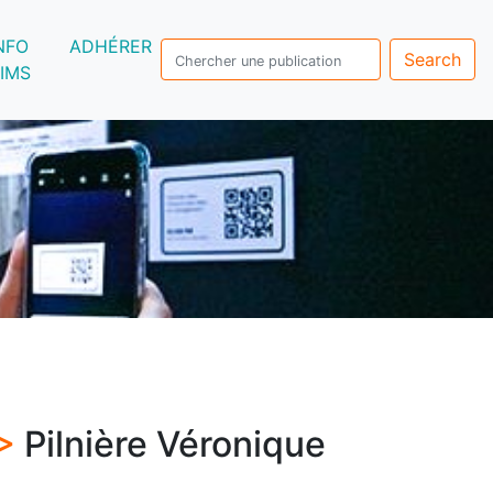
NFO
ADHÉRER
Search
IMS
 >
Pilnière Véronique