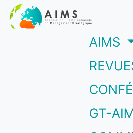
(c
AIMS
REVUE
CONFÉ
GT-AI