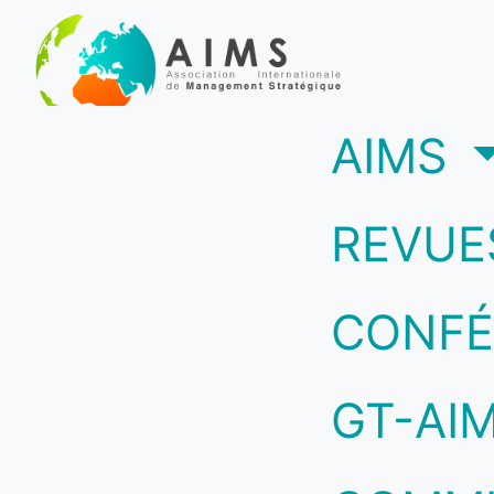
(c
AIMS
REVUE
CONFÉ
GT-AI