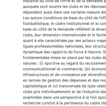
industrie du côté de l’offre et de la demande
auxquels sont soumis les clubs et les réponse
dépendant aussi dans une certaine mesure des c
Les quinze conditions de base du côté de l’off
footballistique, le cadre institutionnel et le c
base du côté de la demande reflètent la dive
clubs, leur dimension internationale et le facte
quant à elle caractérisée par ses acteurs majeu
ligues professionnelles nationales, leur structu
dynamique des rapports de force à l’œuvre. Su
fondamentales mises en place par les clubs de l
natures : (i) sportive au regard du recrutement
communicationnel et commercial, (iii) économ
infrastructures et de croissance par diversifica
en termes de gestion des dépenses et des res
capitalistique et (v) transversale de type rela
clubs pris individuellement et de l’industrie 
examinées dans une perspective à la fois sport
recherche conclut à la pertinence du cadre d’a