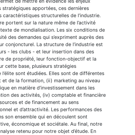
 permet de mettre en évidence les enjeux
s stratégiques apportées, ces dernières
aractéristiques structurelles de l’industrie.
re portent sur la nature même de l’activité
ontexte de mondialisation. Les six conditions de
rsité des demandes qui s’expriment auprès des
ur conjoncturel. La structure de l’industrie est
rs - les clubs - et leur insertion dans des
re de propriété, leur fonction-objectif et la
r cette base, plusieurs stratégies
’élite sont étudiées. Elles sont de différentes
 et de la formation, (ii) marketing au niveau
ique en matière d’investissement dans les
tion des activités, (iv) comptable et financière
sources et de financement au sens
tionnel et d’attractivité. Les performances des
dans son ensemble qui en découlent sont
ive, économique et sociétale. Au final, notre
nalyse retenu pour notre objet d’étude. En