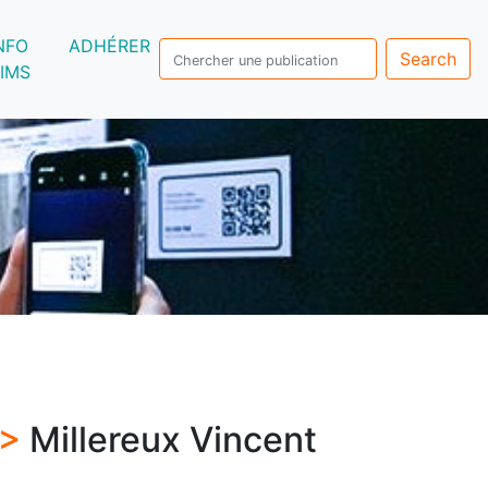
NFO
ADHÉRER
Search
IMS
 >
Millereux Vincent