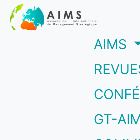
(c
AIMS
REVUE
CONFÉ
GT-AI