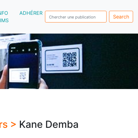
NFO
ADHÉRER
Search
IMS
rs >
Kane Demba