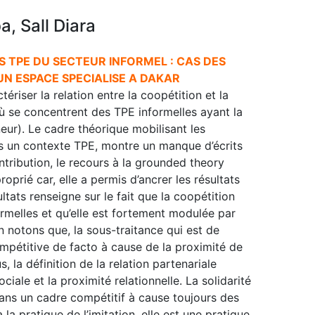
, Sall Diara
S TPE DU SECTEUR INFORMEL : CAS DES
N ESPACE SPECIALISE A DAKAR
ériser la relation entre la coopétition et la
ù se concentrent des TPE informelles ayant la
neur). Le cadre théorique mobilisant les
s un contexte TPE, montre un manque d’écrits
ntribution, le recours à la grounded theory
oprié car, elle a permis d’ancrer les résultats
ltats renseigne sur le fait que la coopétition
ormelles et qu’elle est fortement modulée par
on notons que, la sous-traitance qui est de
mpétitive de facto à cause de la proximité de
, la définition de la relation partenariale
ciale et la proximité relationnelle. La solidarité
ans un cadre compétitif à cause toujours des
a pratique de l’imitation, elle est une pratique