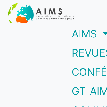
(c
AIMS
REVUE
CONFÉ
GT-AI