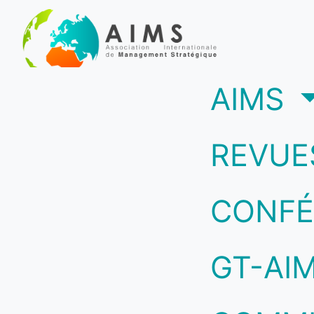
(c
AIMS
REVUE
CONFÉ
GT-AI