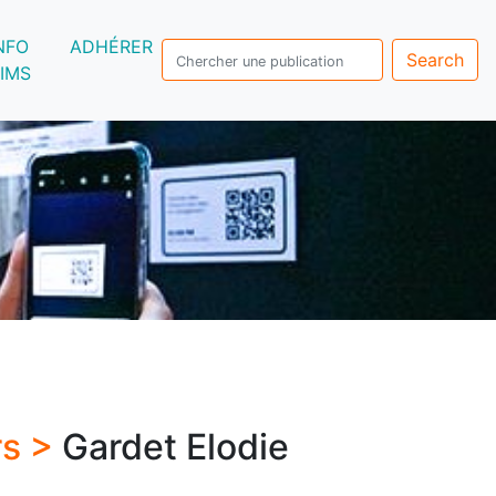
NFO
ADHÉRER
Search
IMS
rs >
Gardet Elodie