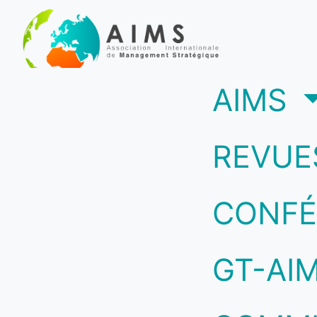
(c
AIMS
REVUE
CONFÉ
GT-AI