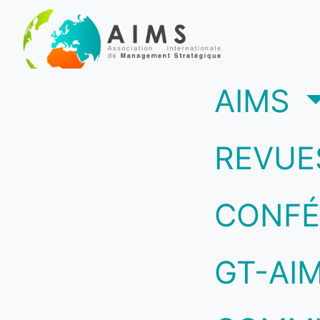
(c
AIMS
REVUE
CONFÉ
GT-AI