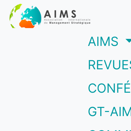
(c
AIMS
REVUE
CONFÉ
GT-AI