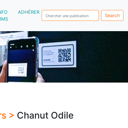
NFO
ADHÉRER
Search
IMS
rs >
Chanut Odile