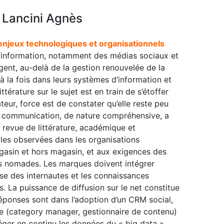
 Lancini Agnès
enjeux technologiques et organisationnels
’information, notamment des médias sociaux et
rogent, au-delà de la gestion renouvelée de la
 à la fois dans leurs systèmes d’information et
ttérature sur le sujet est en train de s’étoffer
r, force est de constater qu’elle reste peu
 communication, de nature compréhensive, a
 revue de littérature, académique et
les observées dans les organisations
sin et hors magasin, et aux exigences des
 nomades. Les marques doivent intégrer
e des internautes et les connaissances
La puissance de diffusion sur le net constitue
éponses sont dans l’adoption d’un CRM social,
re (category manager, gestionnaire de contenu)
éger en continu les données du « big data ».