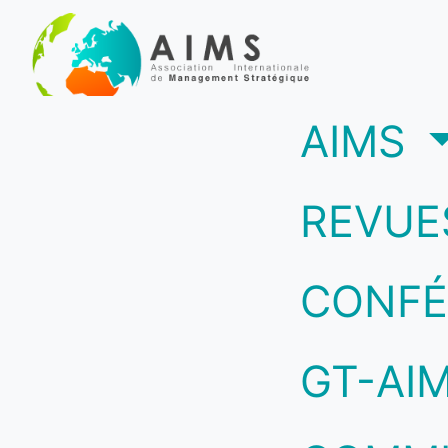
(c
AIMS
REVUE
CONFÉ
GT-AI