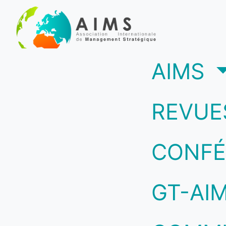
(c
AIMS
REVUE
CONFÉ
GT-AI