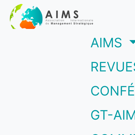
(c
AIMS
REVUE
CONFÉ
GT-AI