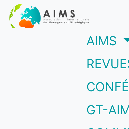
(c
AIMS
REVUE
CONFÉ
GT-AI