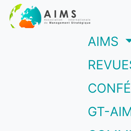
(c
AIMS
REVUE
CONFÉ
GT-AI