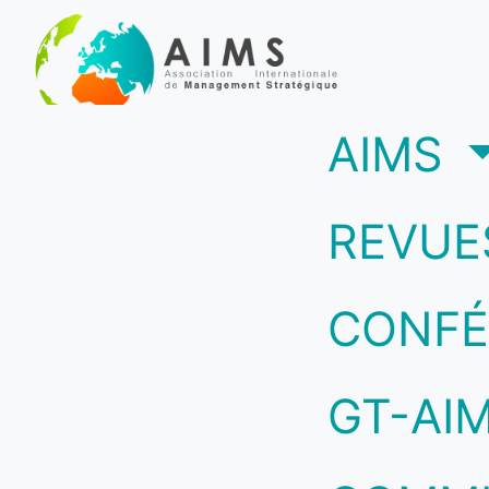
(c
AIMS
REVUE
CONFÉ
GT-AI