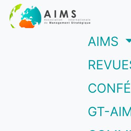
(c
AIMS
REVUE
CONFÉ
GT-AI