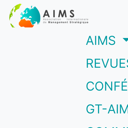
(c
AIMS
REVUE
CONFÉ
GT-AI