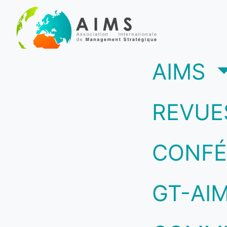
(c
AIMS
REVUE
CONFÉ
GT-AI