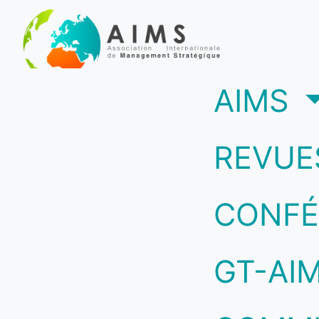
(c
AIMS
REVUE
CONFÉ
GT-AI