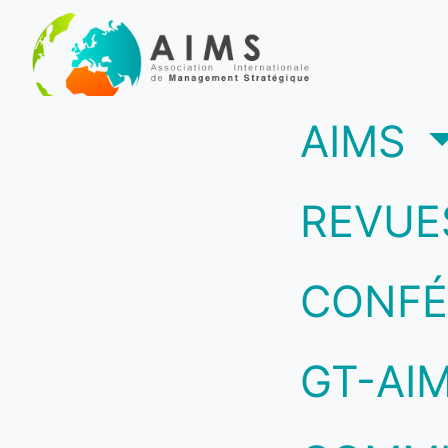
(c
AIMS
REVUE
CONFÉ
GT-AI