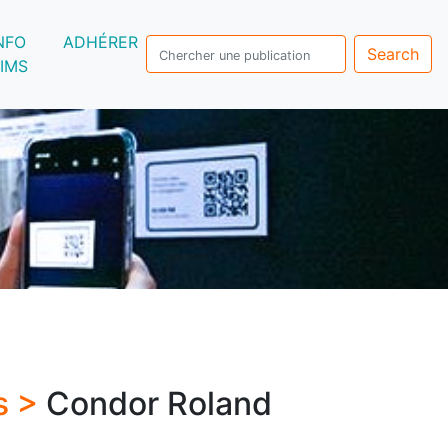
NFO
ADHÉRER
Search
IMS
s >
Condor Roland