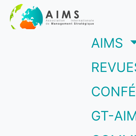
(c
AIMS
REVUE
CONFÉ
GT-AI