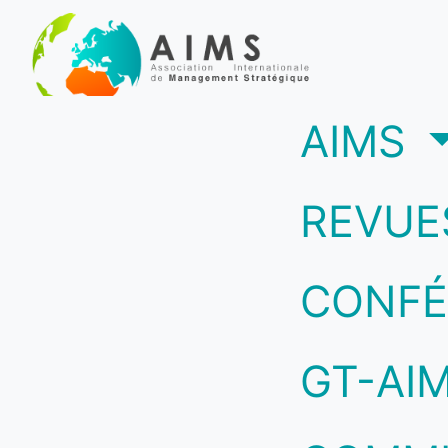
(c
AIMS
REVUE
CONFÉ
GT-AI