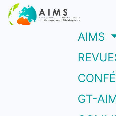
(c
AIMS
REVUE
CONFÉ
GT-AI