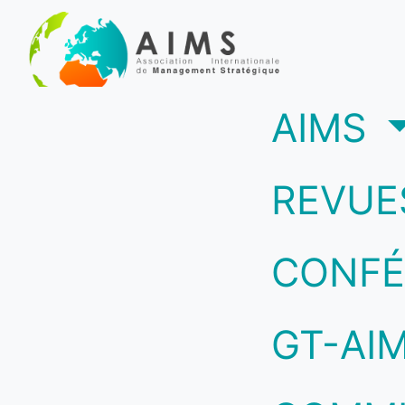
(c
AIMS
REVUE
CONFÉ
GT-AI