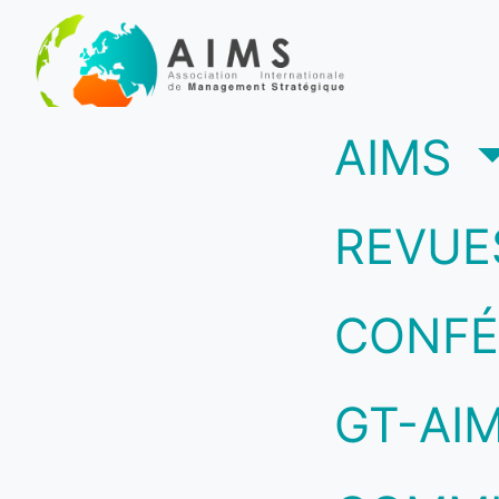
(c
AIMS
REVUE
CONFÉ
GT-AI